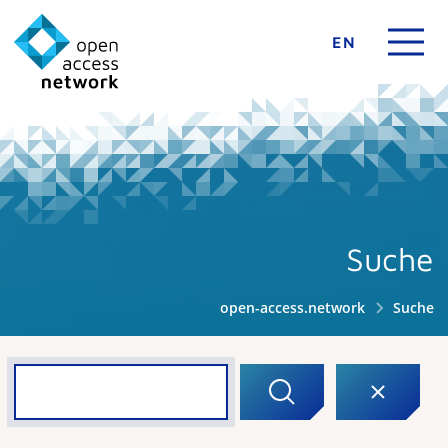
EN
Suche
open-access.network
Suche