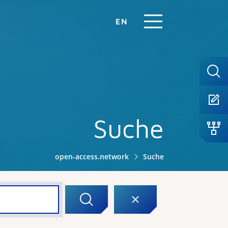
EN
Suche
open-access.network
Suche