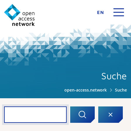
EN
Suche
open-access.network
Suche