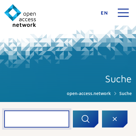
EN
Suche
open-access.network
Suche