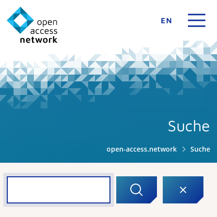
EN
Suche
open-access.network
Suche