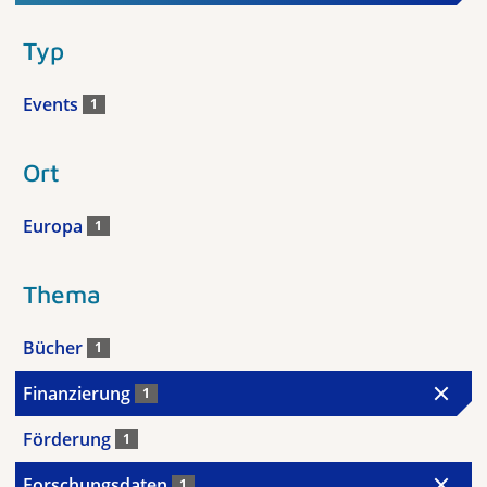
Typ
Events
1
Ort
Europa
1
Thema
Bücher
1
Finanzierung
1
Förderung
1
Forschungsdaten
1