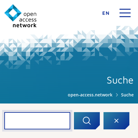
EN
Suche
open-access.network
Suche