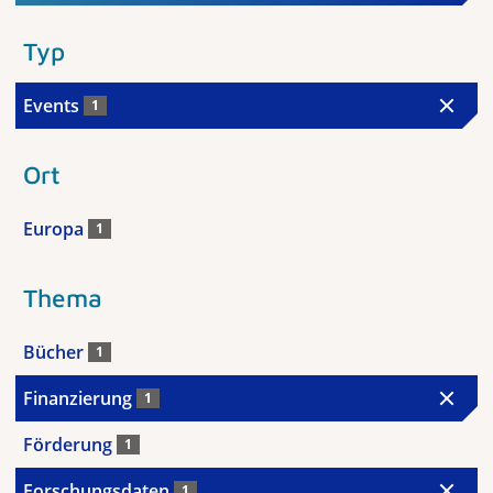
Typ
Events
1
Ort
Europa
1
Thema
Bücher
1
Finanzierung
1
Förderung
1
Forschungsdaten
1