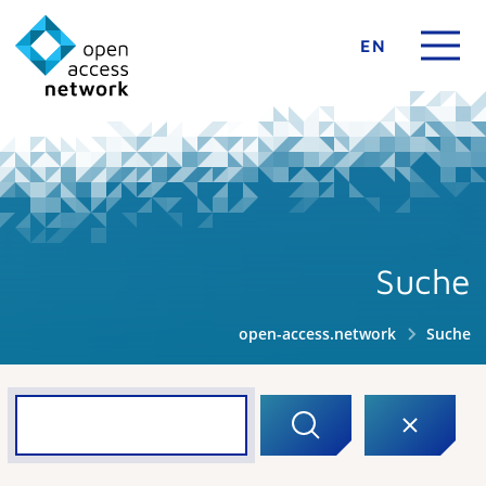
EN
Suche
open-access.network
Suche