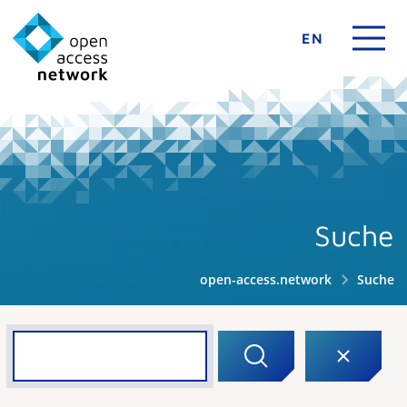
EN
Suche
open-access.network
Suche