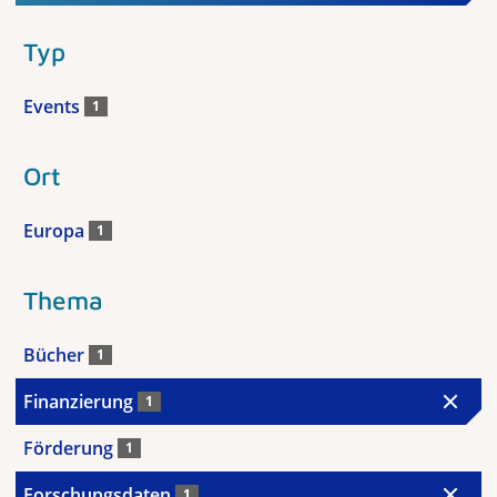
Typ
Events
1
Ort
Europa
1
Thema
Bücher
1
Finanzierung
1
Förderung
1
Forschungsdaten
1