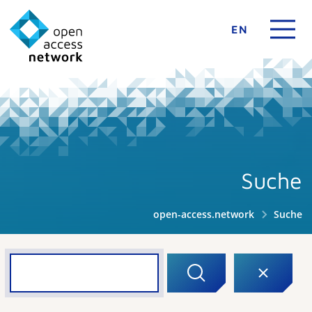
EN
Suche
open-access.network
Suche