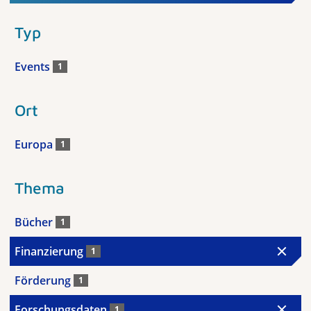
Typ
Events
1
Ort
Europa
1
Thema
Bücher
1
Finanzierung
1
Förderung
1
Forschungsdaten
1