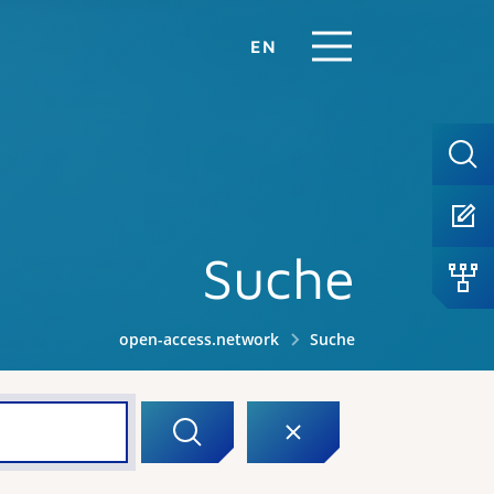
EN
Suche
open-access.network
Suche