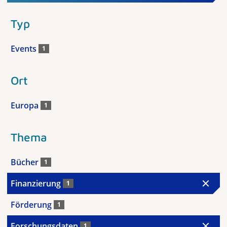
Typ
Events
1
Ort
Europa
1
Thema
Bücher
1
Finanzierung
1
Förderung
1
Forschungsdaten
1