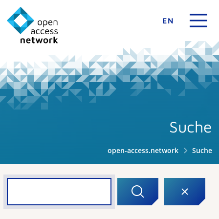
EN
Suche
open-access.network
Suche