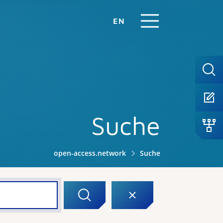
EN
Suche
open-access.network
Suche