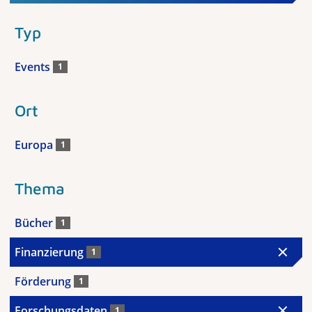
Typ
Events
1
Ort
Europa
1
Thema
Bücher
1
Finanzierung
1
Förderung
1
Forschungsdaten
1