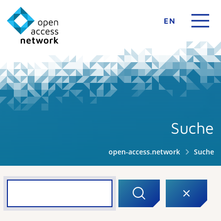
EN
Suche
open-access.network
Suche