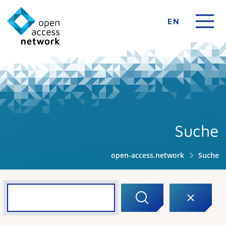
EN
Suche
open-access.network
Suche