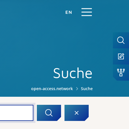
EN
Suche
open-access.network
Suche