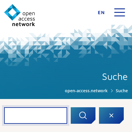
EN
Suche
open-access.network
Suche