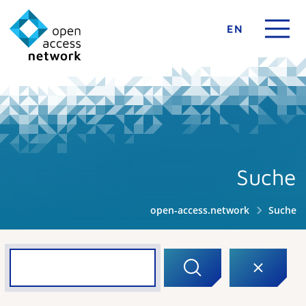
EN
Suche
open-access.network
Suche