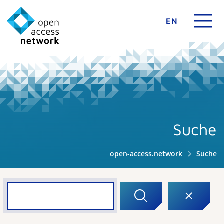
EN
Suche
open-access.network
Suche