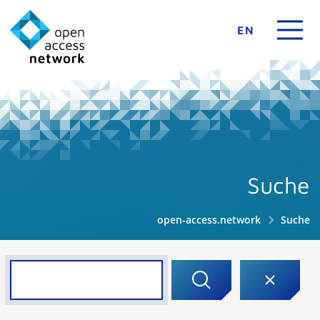
EN
Suche
open-access.network
Suche