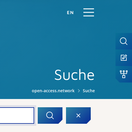
EN
Suche
open-access.network
Suche