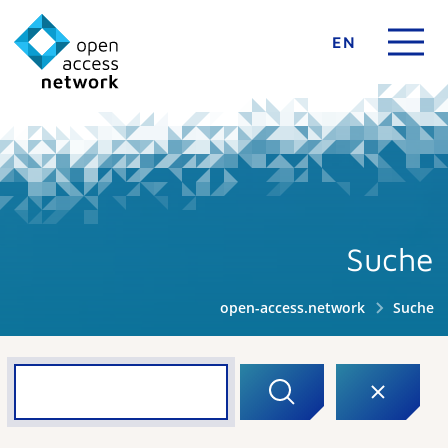
EN
Suche
open-access.network
Suche