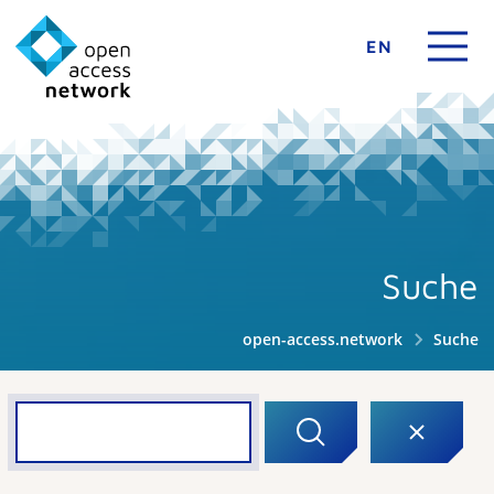
EN
Suche
open-access.network
Suche