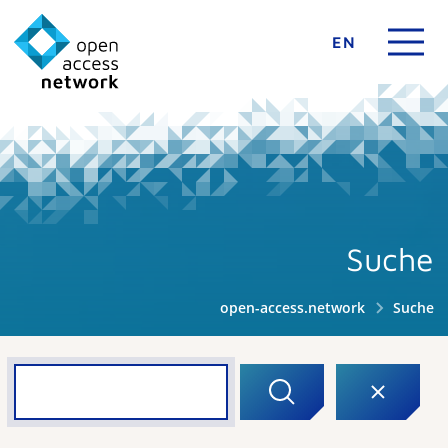
EN
Suche
open-access.network
Suche