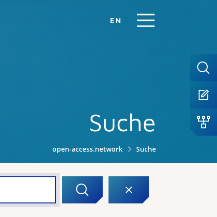
EN
Suche
open-access.network
Suche