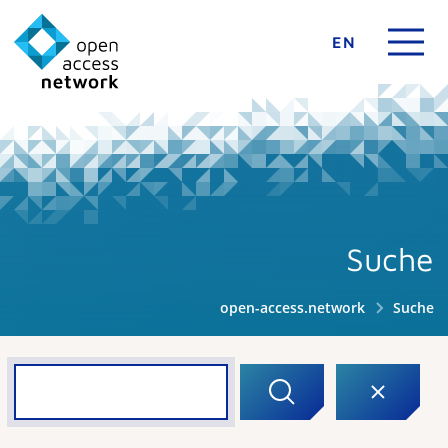
EN
Suche
open-access.network
Suche