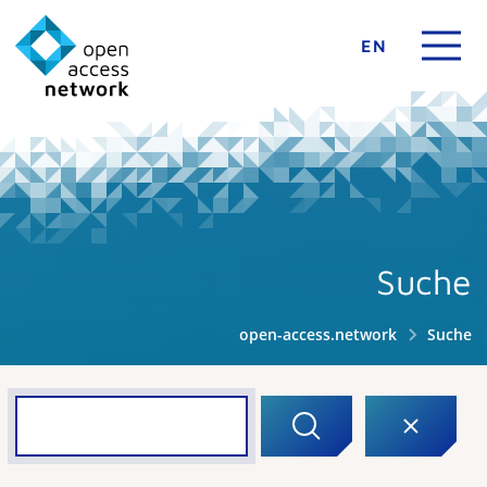
EN
Suche
open-access.network
Suche