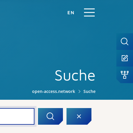
EN
Suche
open-access.network
Suche