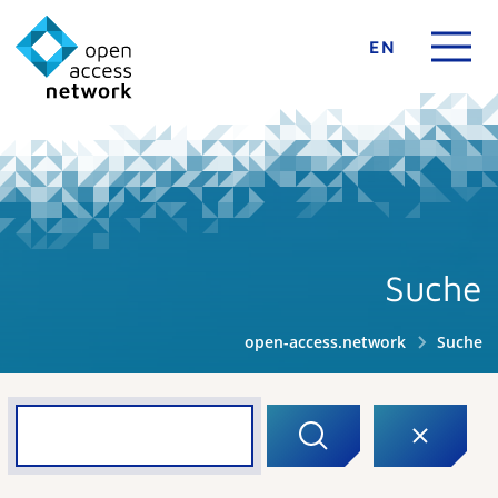
EN
Suche
open-access.network
Suche