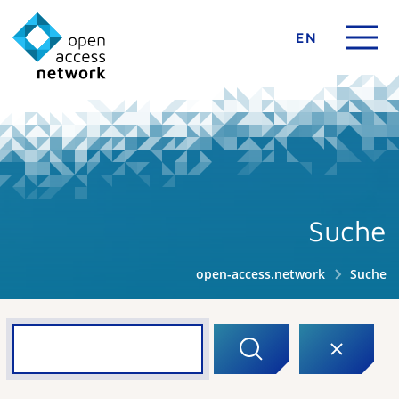
EN
Suche
open-access.network
Suche