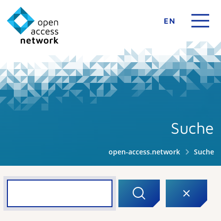
EN
Suche
open-access.network
Suche