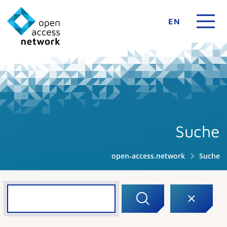
EN
Suche
open-access.network
Suche