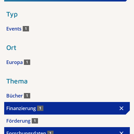
Typ
Events
1
Ort
Europa
1
Thema
Bücher
1
Finanzierung
1
Förderung
1
Forschungsdaten
1