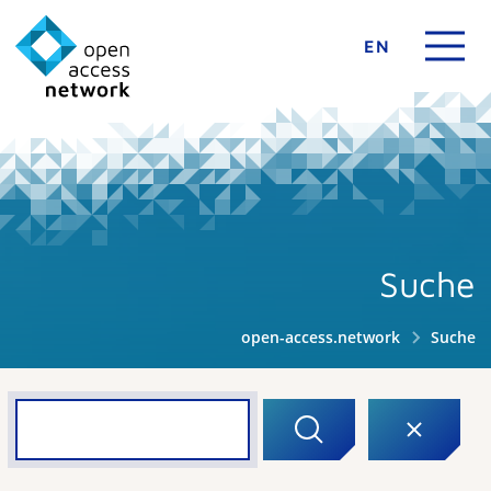
EN
Suche
open-access.network
Suche