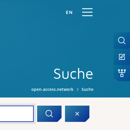
EN
Suche
open-access.network
Suche