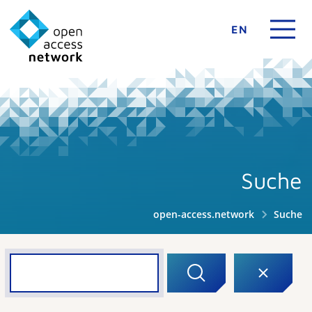
EN
Suche
open-access.network
Suche