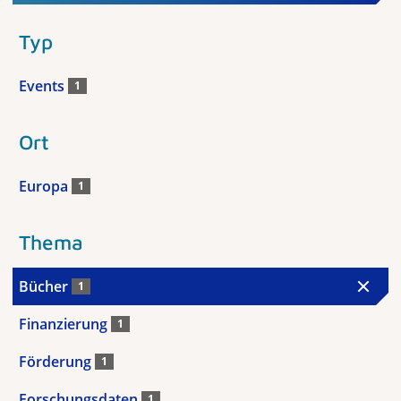
Typ
Events
1
Ort
Europa
1
Thema
Bücher
1
Finanzierung
1
Förderung
1
Forschungsdaten
1