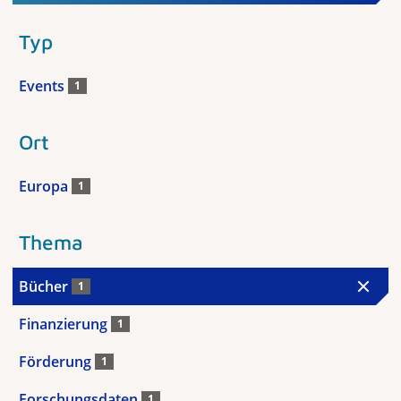
Typ
Events
1
Ort
Europa
1
Thema
Bücher
1
Finanzierung
1
Förderung
1
Forschungsdaten
1