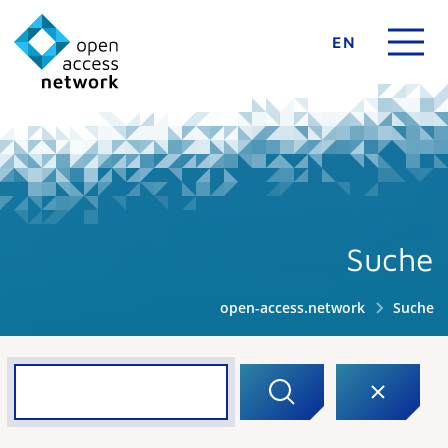
EN
Suche
open-access.network
Suche