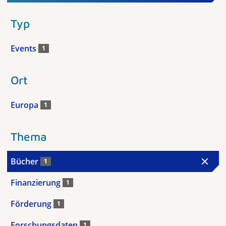
Typ
Events
1
Ort
Europa
1
Thema
Bücher
1
Finanzierung
1
Förderung
1
Forschungsdaten
1