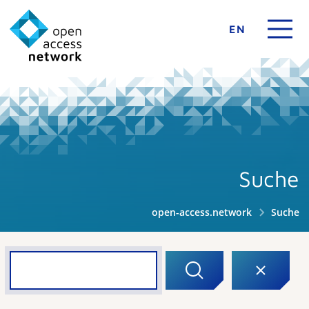
EN
Suche
open-access.network
Suche