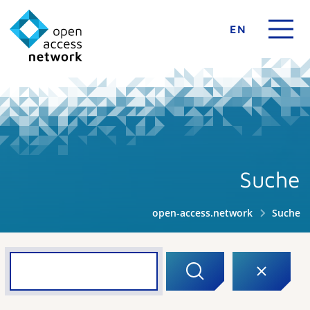
EN
Suche
open-access.network
Suche