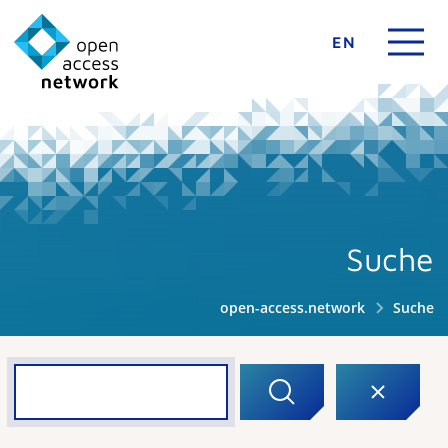
EN
Suche
open-access.network
Suche