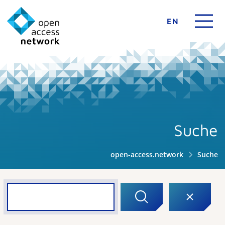
EN
Suche
open-access.network
Suche