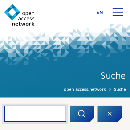
EN
Suche
open-access.network
Suche