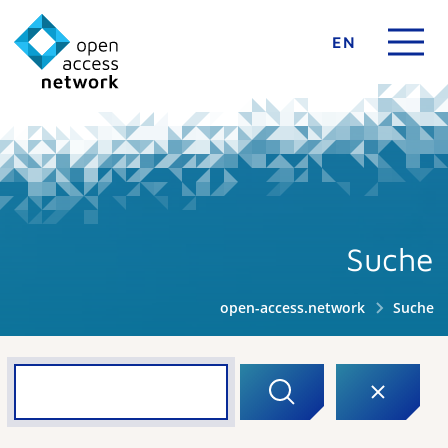
EN
Suche
open-access.network
Suche