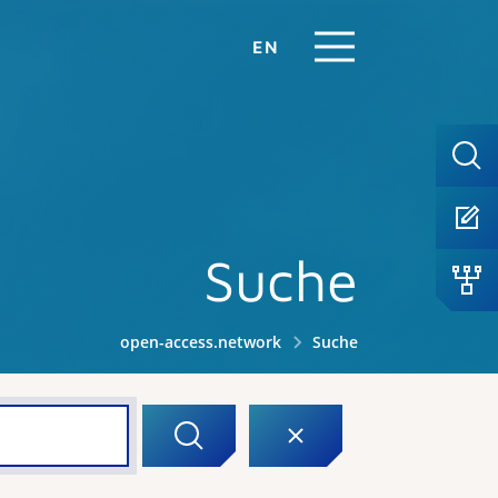
EN
Suche
open-access.network
Suche