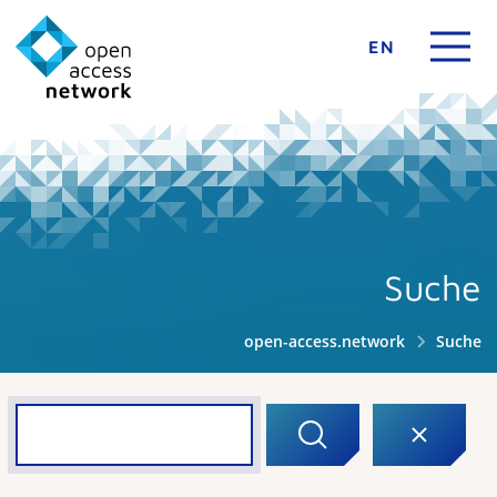
EN
Suche
open-access.network
Suche