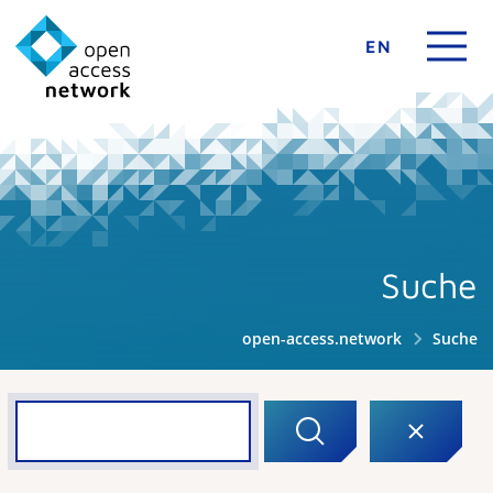
EN
Suche
open-access.network
Suche