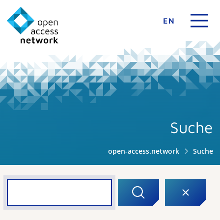
EN
Suche
open-access.network
Suche