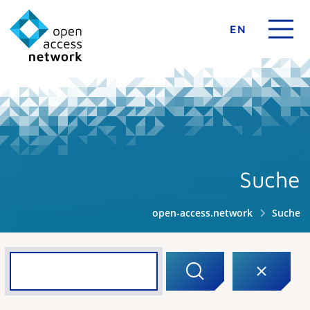
EN
Suche
open-access.network
Suche