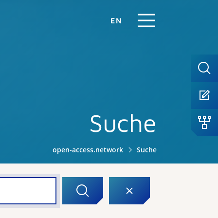
EN
Suche
open-access.network
Suche