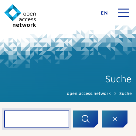
EN
Suche
open-access.network
Suche