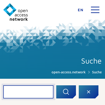
EN
Suche
open-access.network
Suche