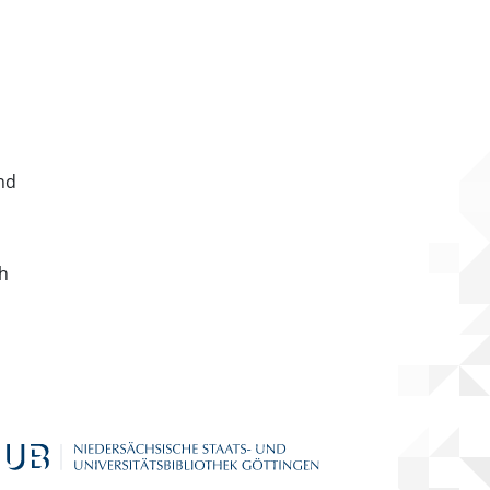
nd
ch