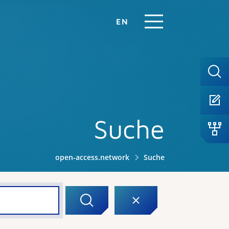
EN
Suche
open-access.network
Suche